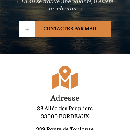
« Là où se trouve une volonté, il existe
un chemin. »
L
CONTACTER PAR MAIL

Adresse
36 Allée des Peupliers
33000 BORDEAUX
389 Route de Toulouse